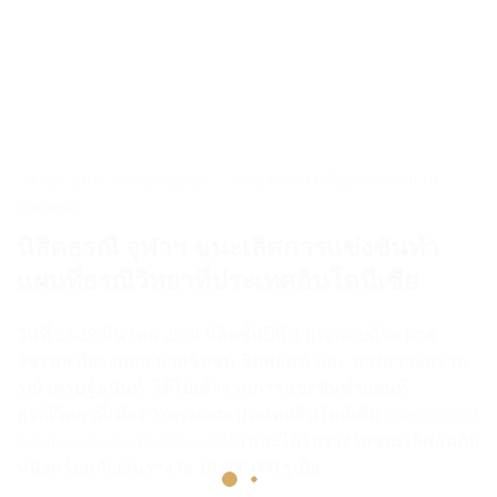
9. Apr. 2015
/ by
super_admin
/
ข่าว
,
ความร่วมมือ
,
ภาคสนาม
/
0
comments
นิสิตธรณี จุฬาฯ ชนะเลิศการแข่งขันทำ
แผนที่ธรณีวิทยาที่ประเทศอินโดนีเซีย
วันที่ 23-29 มีนาคม 2558 นิสิตชั้นปีที่ 3 ประกอบด้วย นายวัชรพล
สียางนอก นายชิตชน ชิตพยัคฆ์ และ นางสาวอิสราภรณ์ เศรษฐ์
ธนันท์ ได้ไปเข้าร่วมการแข่งขันทำแผนที่ธรณีวิทยาที่เมือง
Yogyakarta ประเทศอินโดนีเชีย (
International Geomapping
Competition 2015
) และได้รับรางวัลชนะเลิศอันดับหนึ่งพร้อมกับ
เงินรางวัล 10,000,000 รูเปีย