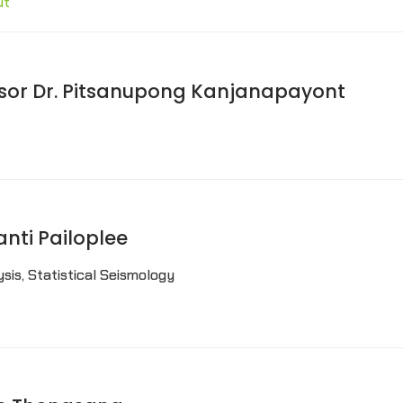
ut
fessor Dr. Pitsanupong Kanjanapayont
 Santi Pailoplee
is, Statistical Seismology