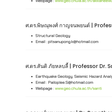
Webpage :
www.geo.chula.ac.th/akkaneew
ศ.ดร.พิษณุพงศ์ กาญจนพยนต์ | Pro
Structural Geology
Email : pitsanupong.k@hotmail.com
ศ.ดร.สันติ ภัยหลบลี้ | Professor Dr.
Earthquake Geology, Seismic Hazard Analys
Email : Pailoplee.S@hotmail.com
Webpage :
www.geo.chula.ac.th/santi