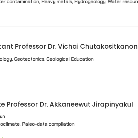
ter contamination, Heavy metals, Hydrogeology, Water reso
ssistant Professor Dr. Vichai Chutakositkanon
ology, Geotectonics, Geological Education
ciate Professor Dr. Akkaneewut Jirapinyakul
ฒนา
oclimate, Paleo-data compilation