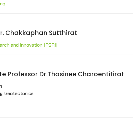
ong
or Dr. Chakkaphan Sutthirat
arch and Innovation (TSRI)
ociate Professor Dr.Thasinee Charoentitirat
าร
y, Geotectonics