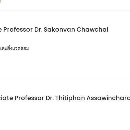
h
te Professor Dr. Sakonvan Chawchai
และสิ่งแวดล้อม
ssociate Professor Dr. Thitiphan Assawinchar