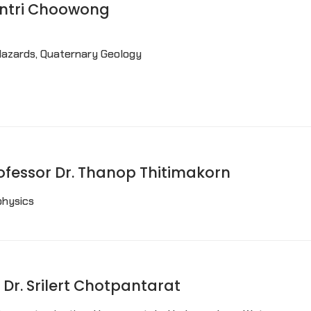
 Montri Choowong
azards, Quaternary Geology
Professor Dr. Thanop Thitimakorn
physics
sor Dr. Srilert Chotpantarat