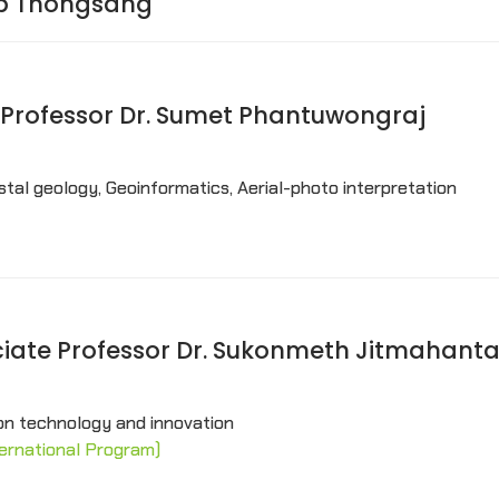
hep Thongsang
ant Professor Dr. Sumet Phantuwongraj
al geology, Geoinformatics, Aerial-photo interpretation
ssociate Professor Dr. Sukonmeth Jitmahant
tion technology and innovation
ernational Program)