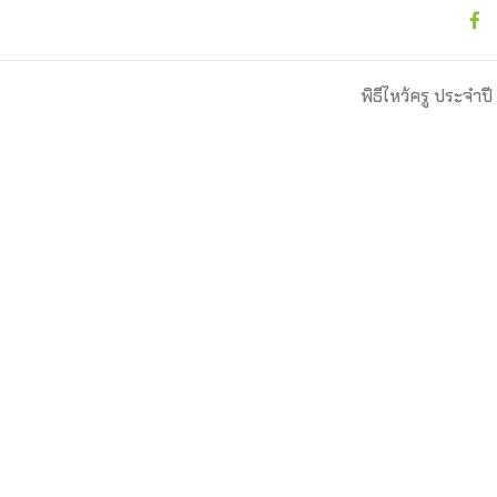
พิธีไหว้ครู ประจำป