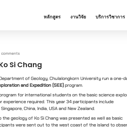
หลักสูตร
งานวิจัย
บริการวิชาการ
0 comments
 Ko Si Chang
Department of Geology, Chulalongkorn University run a one-da
ploration and Expedition (SEE)
program.
program for international students on the basic science explo
or experience required. This year 34 participants include
Singapore, China, India, USA and New Zealand.
to the geology of Ko Si Chang was presented as well as basic
icipants were sent out to the west coast of the island to obse