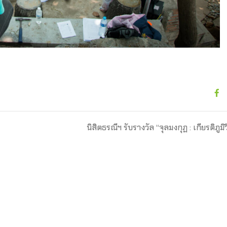
นิสิตธรณีฯ รับรางวัล “จุลมงกุฏ : เกียรติภูมิ