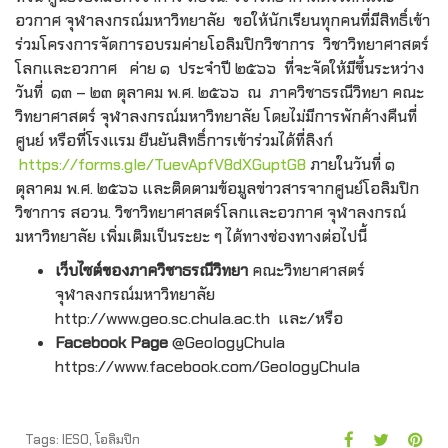
อวกาศ จุฬาลงกรณ์มหาวิทยาลัย ขอให้นักเรียนทุกคนที่มีสิทธิ์เข้า
ร่วมโครงการจัดการอบรมค่ายโอลิมปิกวิชาการ วิชาวิทยาศาสตร์
โลกและอวกาศ ค่าย ๑ ประจำปี ๒๕๖๖ ที่จะจัดให้มีขึ้นระหว่าง
วันที่ ๑๓ – ๒๓ ตุลาคม พ.ศ. ๒๕๖๖ ณ ภาควิชาธรณีวิทยา คณะ
วิทยาศาสตร์ จุฬาลงกรณ์มหาวิทยาลัย
โดยไม่มีการพักค้างคืนที่
ศูนย์ หรือที่โรงแรม ยืนยันสิทธิ์การเข้าร่วมได้ที่ลิงก์
https://forms.gle/TuevApfV8dXGuptG8
ภายในวันที่ ๑
ตุลาคม พ.ศ. ๒๕๖๖ และติดตามข้อมูลข่าวสารจากศูนย์โอลิมปิก
วิชาการ สอวน. วิชาวิทยาศาสตร์โลกและอวกาศ จุฬาลงกรณ์
มหาวิทยาลัย เพิ่มเติมเป็นระยะ ๆ ได้ทางช่องทางต่อไปนี้
เว็บไซต์ของภาควิชาธรณีวิทยา
คณะวิทยาศาสตร์
จุฬาลงกรณ์มหาวิทยาลัย
http://www.geo.sc.chula.ac.th และ/หรือ
Facebook Page
@GeologyChula
https://www.facebook.com/GeologyChula
Tags:
IESO
,
โอลิมปิก