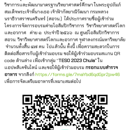
วิชาการและพัฒนามาตรฐานวิทยาศาสตร์ศึกษา ในพระอุปถัมภ์
สมเด็จพระเจ้าพี่นางเธอ เจ้าฟ้ากัลยาณิวัฒนา กรมหลวง
นราธิวาสราชนครินทร์ (สอวน.) ได้ประกาศรายชื่อผู้เข้าร่วม
โครงการจัดการอบรมค่ายโอลิมปิกวิชาการ วิชาวิทยาศาสตร์โลก
และอวกาศ ค่าย ๑ ประจำปี ๒๕๖๖ ณ ศูนย์โอลิมปิกวิชาการ
สอวน. วิชาวิทยาศาสตร์โลกและอวกาศ จุฬาลงกรณ์มหาวิทยาลัย
จำนวนทั้งสิ้น ๔๗ คน ไปแล้วนั้น ทั้งนี้ เพื่อความสะดวกในการ
ติดต่อสื่อสารกับผู้เข้าร่วมอบรม ขอให้ผู้เข้าร่วมอบรมสแกน QR
code ด้านล่าง เพื่อเข้ากลุ่ม “
TESO 2023 Chula”
ใน
แอปพลิเคชันไลน์ และขอให้ผู้เข้าร่วมอบรม
กรอกแบบสำรวจ
อาหาร
จากลิงก์
https://forms.gle/7maYbd6qdGpr2pw46
เพื่อการจัดเตรียมอาหารที่เหมาะสมต่อไป