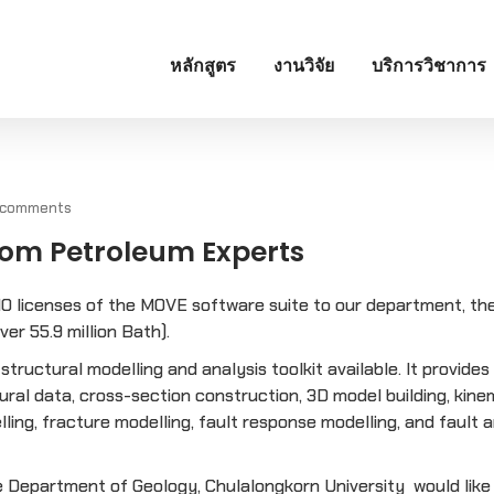
หลักสูตร
งานวิจัย
บริการวิชาการ
 comments
om Petroleum Experts
0 licenses of the MOVE software suite to our department, th
er 55.9 million Bath).
ructural modelling and analysis toolkit available. It provides
ural data, cross-section construction, 3D model building, kine
ling, fracture modelling, fault response modelling, and fault 
 Department of Geology, Chulalongkorn University would like