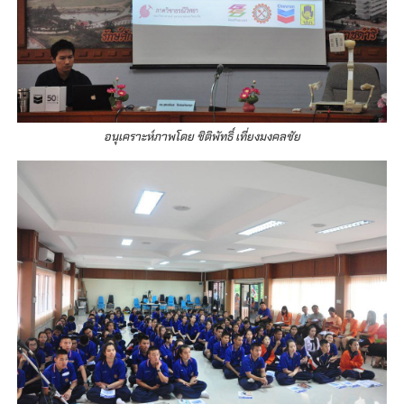
อนุเคราะห์ภาพโดย ชิติพัทธิ์ เที่ยงมงคลชัย