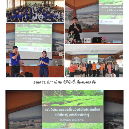
อนุเคราะห์ภาพโดย ชิติพัทธิ์ เที่ยงมงคลชัย