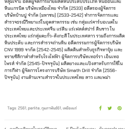
หลุมเจาะ อดีตผู้จัดการผ่ายผลิตหินประดับประเภท หินอ่อนและ
หินแกรนิต บริษัทเหมืองไทย จำกัด (2533) อดีตรองผู้จัดการ
บริษัทบ้านปู จำกัด (มหาชน) (2533-2542) ทำการจัดการและ
สำรวจธรณีวิทยาแร่ในอุตสาหกรรม เช่น กลุ่มแร่คาร์บอเนตใน
ประเทศไทยและประเทศจีน แร่ดิน แร่เฟลด์สปาร์ ดินขาว ใน
ประเทศไทย แร่กลุ่มตะกั่ว-สังกะสี ในประเทศลาว รวมถึงการผลิต
หินประดับ และการสำรวจถ่านหิน อดีตกรรมการผู้จัดการบริษัท
CNV 1999 จากัด (2542-2545) ผลิตดินสำหรับธุรกิจทาปุ๋ย และ
ทรายซิลิกาต่ำสำหรับโรงไฟฟ้า ผู้จัดการบริษัทเทอร์รา เอ็นเทอ
ไพรส์ จำกัด (2545-ปัจจจุบัน) ผลิตยางและแป้งสาหรับการใช้ใน
การกีฬา ผู้จัดการโครงการบริษัท Smath Drill จำกัด (2556-
ปัจจุบัน) งานด้านเจาะสำรวจในประเทศไทย ลาว และพม่า
Tags:
2561
,
perlite
,
กุมภาพันธ์61
,
เหมืองแร่