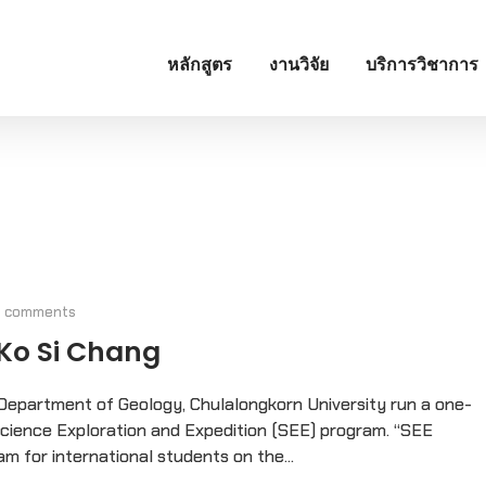
หลักสูตร
งานวิจัย
บริการวิชาการ
0 comments
 Ko Si Chang
Department of Geology, Chulalongkorn University run a one-
e Science Exploration and Expedition (SEE) program. “SEE
m for international students on the...