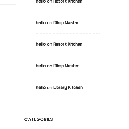
hello
on
Resort Kitchen
hello
on
Olimp Master
hello
on
Resort Kitchen
hello
on
Olimp Master
hello
on
Library Kitchen
CATEGORIES